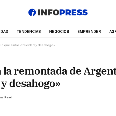
IDAD
TENDENCIAS
NEGOCIOS
EMPRENDER
AG
la que sintió «felicidad y desahogo»
a la remontada de Argent
d y desahogo»
ins Read