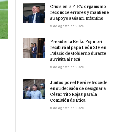
Crisis en la FIFA: organismo
reconoce errores y mantiene
su apoyo a Gianni Infantino
5 de agosto de 2026
Presidenta Keiko Fujimori
recibirá al papa León XIV en
Palacio de Gobierno durante
su visita al Perú
5 de agosto de 2026
Juntos por el Perú retrocede
en su decisión de designar a
César Tito Rojas para la
Comisión de Ética
5 de agosto de 2026