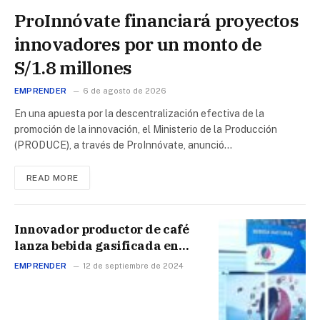
ProInnóvate financiará proyectos
innovadores por un monto de
S/1.8 millones
EMPRENDER
6 de agosto de 2026
En una apuesta por la descentralización efectiva de la
promoción de la innovación, el Ministerio de la Producción
(PRODUCE), a través de ProInnóvate, anunció…
READ MORE
Innovador productor de café
lanza bebida gasificada en
Puno: ¿El próximo competidor
EMPRENDER
12 de septiembre de 2024
de Coca Cola?