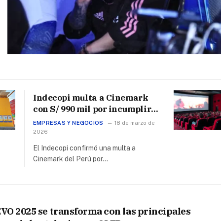
Indecopi multa a Cinemark
con S/ 990 mil por incumplir
pago a artistas intérpretes
EMPRESAS Y NEGOCIOS
18 de marzo de
2026
El Indecopi confirmó una multa a
Cinemark del Perú por…
VO 2025 se transforma con las principales