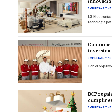
innovacion
EMPRESAS Y N
LG Electronic
tecnología pa
Cummins P
inversión
EMPRESAS Y N
Con el objetivo
BCP regal
cumplir es
EMPRESAS Y N