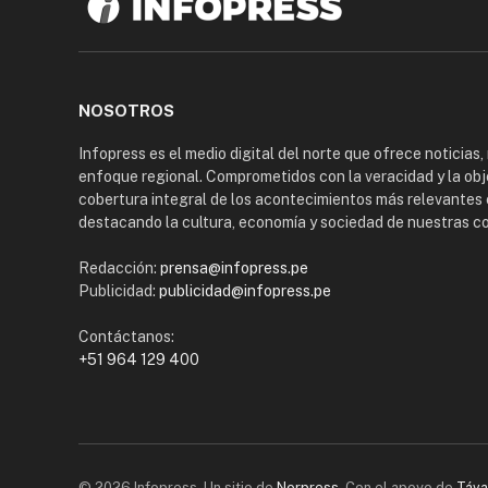
NOSOTROS
Infopress es el medio digital del norte que ofrece noticias,
enfoque regional. Comprometidos con la veracidad y la obj
cobertura integral de los acontecimientos más relevantes 
destacando la cultura, economía y sociedad de nuestras 
Redacción:
prensa@infopress.pe
Publicidad:
publicidad@infopress.pe
Contáctanos:
+51 964 129 400
© 2026 Infopress. Un sitio de
Norpress
. Con el apoyo de
Táva