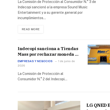
partido Inter Miami vs.
La Comisión de Protección al Consumidor N.° 3 de
Indecopi sancionó a la empresa Sound Music
Universitario
Entertainment y a su gerente general por
incumplimientos…
READ MORE
Indecopi sanciona a Tiendas
Mass por rechazar moneda de
S/5 a adulto mayor
EMPRESAS Y NEGOCIOS
1 de junio de
2026
La Comisión de Protección al
Consumidor N.° 2 del Indecopi…
LG QNED E