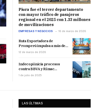
Piura fue el tercer departamento
con mayor tráfico de pasajeros
regional en el 2025 con 1.33 millones
de movilizaciones
EMPRESAS Y NEGOCIOS
16 de marzo de 2026
Ruta Exportadora de
Promperú impulsa a más de
23 mil empresas hacia
12 de marzo de 2026
mercados internacionales
Indecopi inicia procesos
contra BBVA y Rímac
Seguros por llamadas SPAM
1 de julio de 2025
LAS ÚLTIMAS