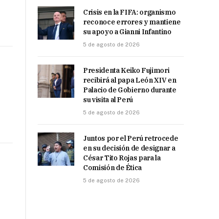
Crisis en la FIFA: organismo
reconoce errores y mantiene
su apoyo a Gianni Infantino
5 de agosto de 2026
Presidenta Keiko Fujimori
recibirá al papa León XIV en
Palacio de Gobierno durante
su visita al Perú
5 de agosto de 2026
Juntos por el Perú retrocede
en su decisión de designar a
César Tito Rojas para la
Comisión de Ética
5 de agosto de 2026