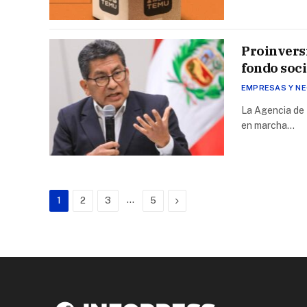
Proinvers
fondo soci
EMPRESAS Y N
La Agencia de 
en marcha…
…
Next
1
2
3
5