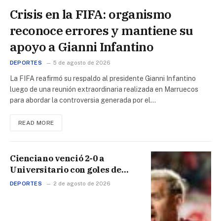
Crisis en la FIFA: organismo
reconoce errores y mantiene su
apoyo a Gianni Infantino
DEPORTES
5 de agosto de 2026
La FIFA reafirmó su respaldo al presidente Gianni Infantino
luego de una reunión extraordinaria realizada en Marruecos
para abordar la controversia generada por el…
READ MORE
Cienciano venció 2-0 a
Universitario con goles de
Matías Succar y Carlos Garcés
DEPORTES
2 de agosto de 2026