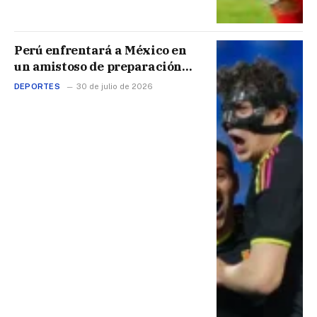
Perú enfrentará a México en
un amistoso de preparación
rumbo a las Eliminatorias 2030
DEPORTES
30 de julio de 2026