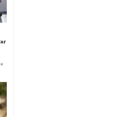
tar
ca