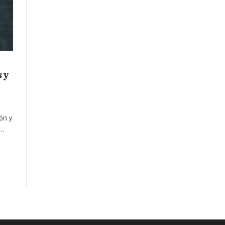
 y
ón y
r…