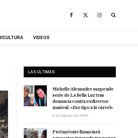
Facebook
X
Instagram
(Twitter)
RICULTURA
VIDEOS
LAS ÚLTIMAS
Michelle Alexander suspende
serie de La Bella Luz tras
denuncia contra exdirector
musical: «Ese tipo a la cárcel»
6 de agosto de 2026
ProInnóvate financiará