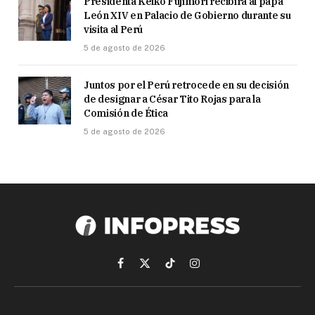
Presidenta Keiko Fujimori recibirá al papa
León XIV en Palacio de Gobierno durante su
visita al Perú
5 de agosto de 2026
Juntos por el Perú retrocede en su decisión
de designar a César Tito Rojas para la
Comisión de Ética
5 de agosto de 2026
Facebook
X
TikTok
Instagram
(Twitter)