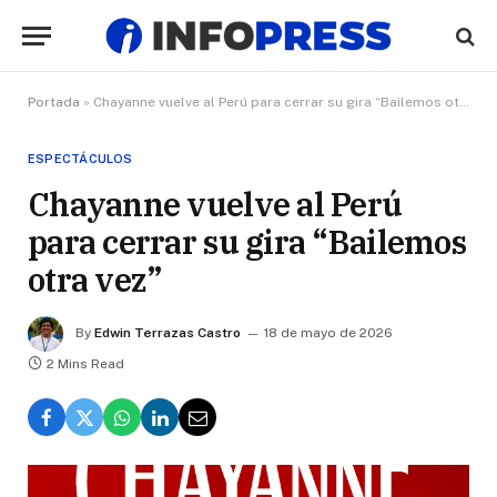
Portada
»
Chayanne vuelve al Perú para cerrar su gira “Bailemos otra vez”
ESPECTÁCULOS
Chayanne vuelve al Perú
para cerrar su gira “Bailemos
otra vez”
By
Edwin Terrazas Castro
18 de mayo de 2026
2 Mins Read