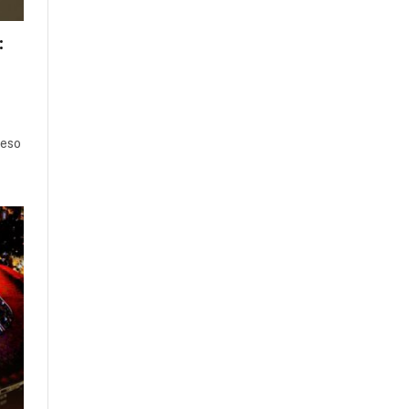
:
reso