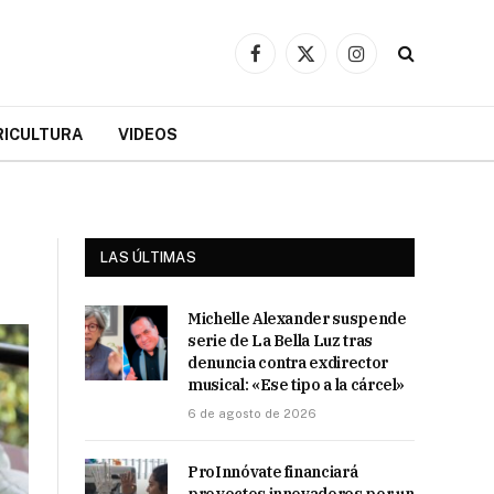
Facebook
X
Instagram
(Twitter)
RICULTURA
VIDEOS
LAS ÚLTIMAS
Michelle Alexander suspende
serie de La Bella Luz tras
denuncia contra exdirector
musical: «Ese tipo a la cárcel»
6 de agosto de 2026
ProInnóvate financiará