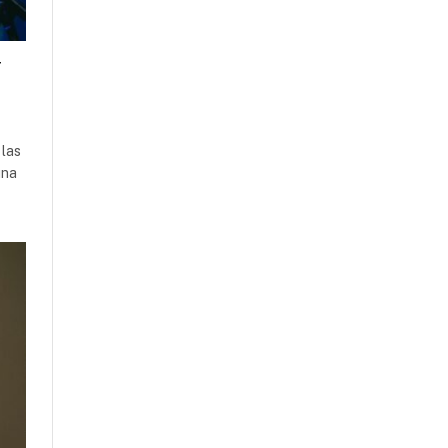
y
 las
una