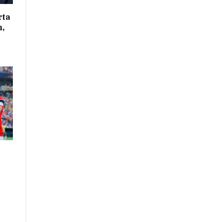
rta
n,