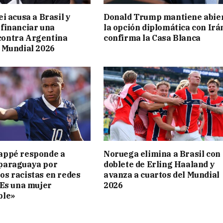
ei acusa a Brasil y
Donald Trump mantiene abie
 financiar una
la opción diplomática con Irá
ontra Argentina
confirma la Casa Blanca
l Mundial 2026
appé responde a
Noruega elimina a Brasil con
paraguaya por
doblete de Erling Haaland y
os racistas en redes
avanza a cuartos del Mundial
«Es una mujer
2026
ble»