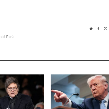
Website
Facebo
(
 del Perú