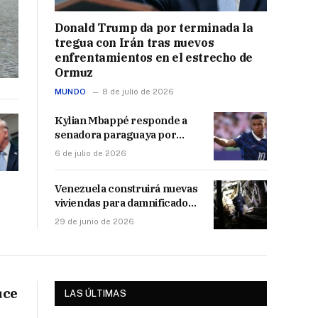
Donald Trump da por terminada la
tregua con Irán tras nuevos
enfrentamientos en el estrecho de
Ormuz
MUNDO
8 de julio de 2026
Kylian Mbappé responde a
senadora paraguaya por
comentarios racistas en
6 de julio de 2026
redes sociales: «Es una
mujer despreciable»
Venezuela construirá nuevas
viviendas para damnificados
por los terremotos antes de
29 de junio de 2026
finalizar el año
uce
LAS ÚLTIMAS