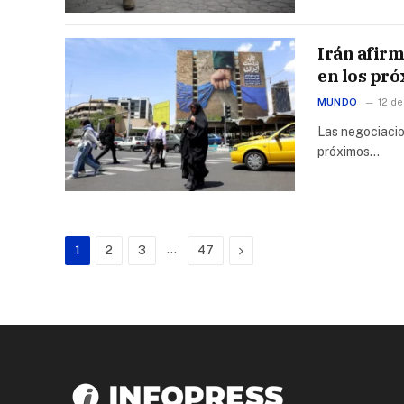
Irán afir
en los pró
MUNDO
12 de
Las negociacio
próximos…
…
Next
1
2
3
47