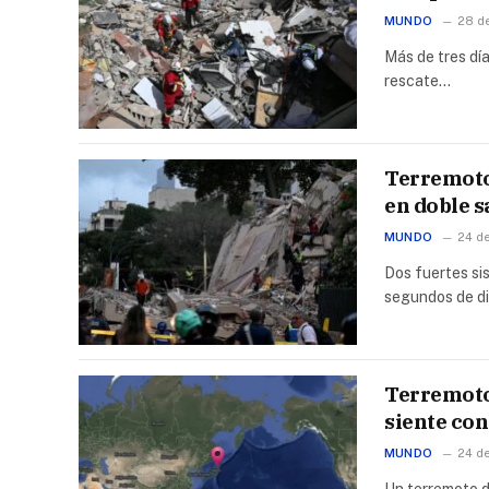
MUNDO
28 d
Más de tres dí
rescate…
Terremoto 
en doble 
MUNDO
24 d
Dos fuertes si
segundos de d
Terremoto 
siente con
MUNDO
24 d
Un terremoto d