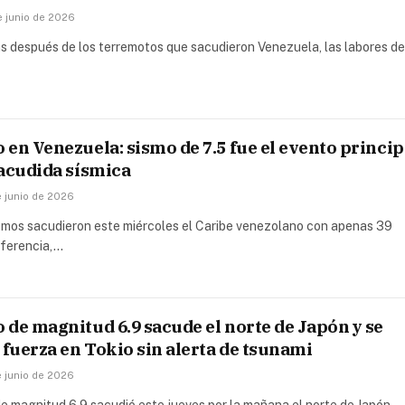
e junio de 2026
as después de los terremotos que sacudieron Venezuela, las labores de
en Venezuela: sismo de 7.5 fue el evento princip
sacudida sísmica
e junio de 2026
smos sacudieron este miércoles el Caribe venezolano con apenas 39
iferencia,…
de magnitud 6.9 sacude el norte de Japón y se
 fuerza en Tokio sin alerta de tsunami
e junio de 2026
e magnitud 6.9 sacudió este jueves por la mañana el norte de Japón,…