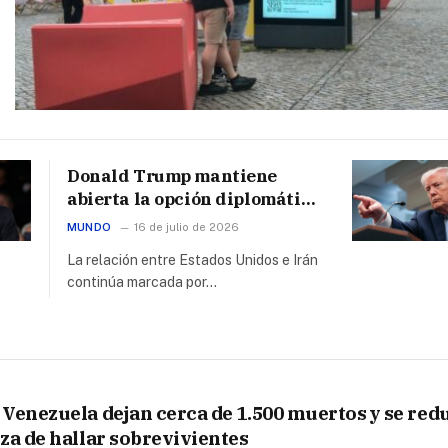
Donald Trump mantiene
abierta la opción diplomática
con Irán, confirma la Casa
MUNDO
16 de julio de 2026
Blanca
La relación entre Estados Unidos e Irán
continúa marcada por…
Venezuela dejan cerca de 1.500 muertos y se red
za de hallar sobrevivientes