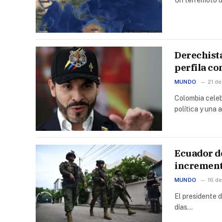
Derechista
perfila c
MUNDO
21 de
Colombia celeb
política y una
Ecuador de
incremento
MUNDO
16 de
El presidente 
días…