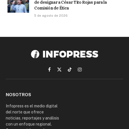
de designar a César Tito Rojas para la
Comisión de Ética
5 de agosto de 2026
Facebook
X
TikTok
Instagram
(Twitter)
NOSOTROS
Infopress es el medio digital
del norte que ofrece
noticias, reportajes y análisis
con un enfoque regional.