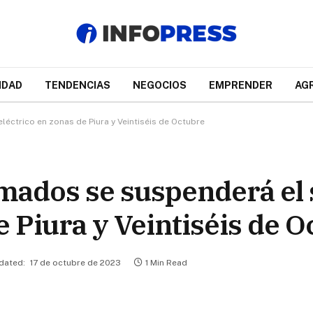
IDAD
TENDENCIAS
NEGOCIOS
EMPRENDER
AG
éctrico en zonas de Piura y Veintiséis de Octubre
mados se suspenderá el 
e Piura y Veintiséis de 
dated:
17 de octubre de 2023
1 Min Read