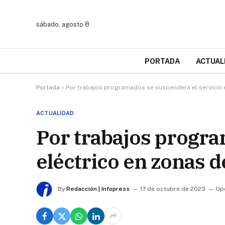
sábado, agosto 8
PORTADA
ACTUAL
Portada
»
Por trabajos programados se suspenderá el servicio el
ACTUALIDAD
Por trabajos progra
eléctrico en zonas d
By
Redacción | Infopress
17 de octubre de 2023
Up