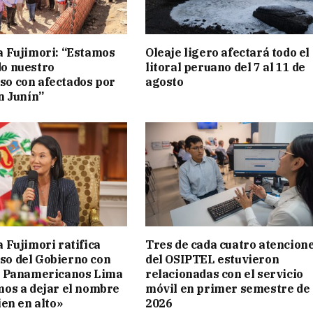
a Fujimori: “Estamos
Oleaje ligero afectará todo el
o nuestro
litoral peruano del 7 al 11 de
o con afectados por
agosto
n Junín”
 Fujimori ratifica
Tres de cada cuatro atencion
o del Gobierno con
del OSIPTEL estuvieron
s Panamericanos Lima
relacionadas con el servicio
mos a dejar el nombre
móvil en primer semestre de
ien en alto»
2026