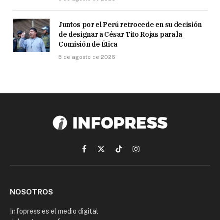
Juntos por el Perú retrocede en su decisión
de designar a César Tito Rojas para la
Comisión de Ética
5 de agosto de 2026
Facebook
X
TikTok
Instagram
(Twitter)
NOSOTROS
Infopress es el medio digital