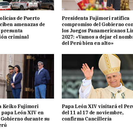
licías de Puerto
Presidenta Fujimori ratifica
eciben amenazas de
compromiso del Gobierno co
 presunta
los Juegos Panamericanos L
ión criminal
2027: «Vamos a dejar el nomb
del Perú bien en alto»
a Keiko Fujimori
Papa León XIV visitará el Per
l papa León XIV en
del 11 al 17 de noviembre,
 Gobierno durante su
confirma Cancillería
erú