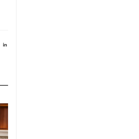
X
LinkedIn
Twitter)