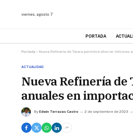
viernes, agosto 7
PORTADA
ACTUAL
Portada
»
Nueva Refinería de Talara permitirá ahorrar millones
ACTUALIDAD
Nueva Refinería de 
anuales en importa
By
Edwin Terrazas Castro
2 de septiembre de 2023