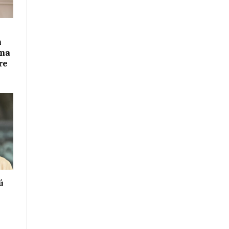
n
ima
re
ú