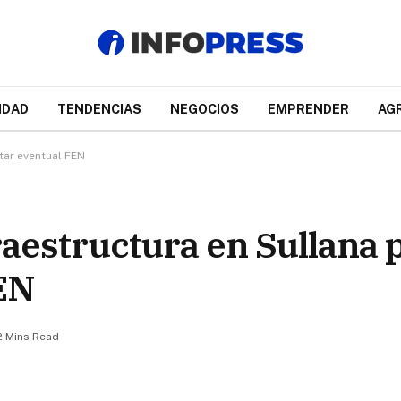
IDAD
TENDENCIAS
NEGOCIOS
EMPRENDER
AG
tar eventual FEN
raestructura en Sullana 
EN
2 Mins Read