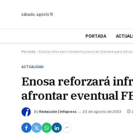
sábado, agosto 8
PORTADA
ACTUAL
Portada
»
Enosa reforzará infraestructura en Sullana para afron
ACTUALIDAD
Enosa reforzará inf
afrontar eventual F
By
Redacción | Infopress
23 de agosto de 2023