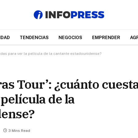
IDAD
TENDENCIAS
NEGOCIOS
EMPRENDER
AG
radas para ver la película de la cantante estadounidense?
ras Tour’: ¿cuánto cuesta
película de la
dense?
3 Mins Read