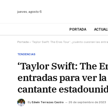
jueves, agosto 6
PORTADA
ACTUAL
Portada
»
‘Taylor Swift: The Eras Tour’: ¿cuánto cuestan las ent
TENDENCIAS
‘Taylor Swift: The E
entradas para ver la 
cantante estadouni
By
Edwin Terrazas Castro
26 de septiembre de 2023