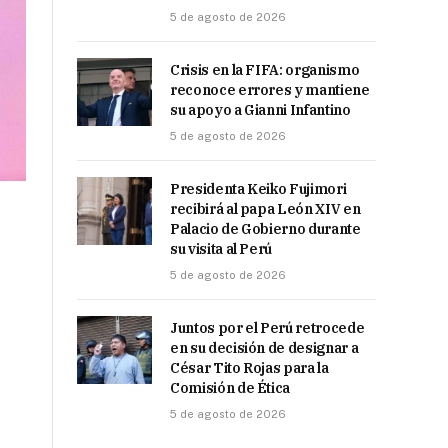
5 de agosto de 2026
Crisis en la FIFA: organismo
reconoce errores y mantiene
su apoyo a Gianni Infantino
5 de agosto de 2026
Presidenta Keiko Fujimori
recibirá al papa León XIV en
Palacio de Gobierno durante
su visita al Perú
5 de agosto de 2026
Juntos por el Perú retrocede
en su decisión de designar a
César Tito Rojas para la
Comisión de Ética
5 de agosto de 2026