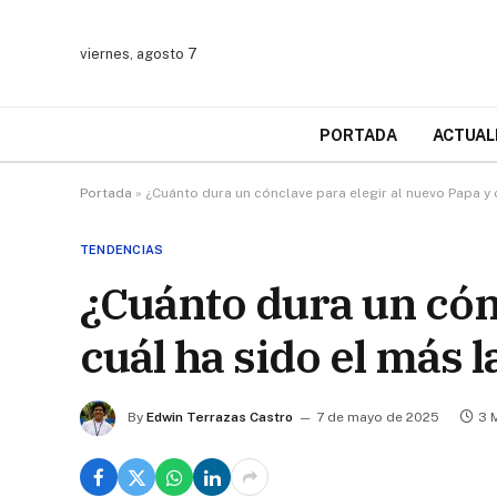
viernes, agosto 7
PORTADA
ACTUAL
Portada
»
¿Cuánto dura un cónclave para elegir al nuevo Papa y c
TENDENCIAS
¿Cuánto dura un cón
cuál ha sido el más l
By
Edwin Terrazas Castro
7 de mayo de 2025
3 