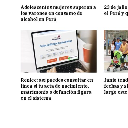
Adolescentes mujeres superan a
23 de juli
los varones en consumo de
el Perú y 
alcohol en Perú
Reniec: así puedes consultar en
Junio tend
línea si tu acta de nacimiento,
fechas y s
matrimonio o defunción figura
largo este
en el sistema