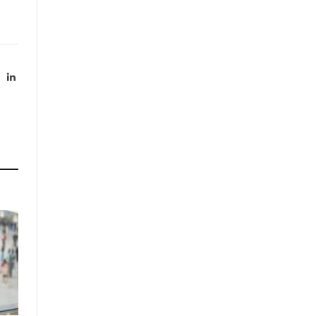
X
LinkedIn
Twitter)