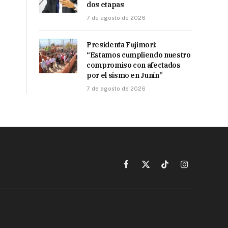
dos etapas
7 de agosto de 2026
Presidenta Fujimori:
“Estamos cumpliendo nuestro
compromiso con afectados
por el sismo en Junín”
7 de agosto de 2026
Facebook
X
TikTok
Instagram
(Twitter)