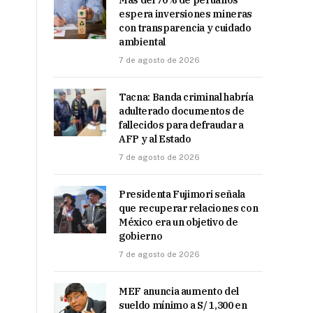
Más del 70% de peruanos
espera inversiones mineras
con transparencia y cuidado
ambiental
7 de agosto de 2026
Tacna: Banda criminal habría
adulterado documentos de
fallecidos para defraudar a
AFP y al Estado
7 de agosto de 2026
Presidenta Fujimori señala
que recuperar relaciones con
México era un objetivo de
gobierno
7 de agosto de 2026
MEF anuncia aumento del
sueldo mínimo a S/ 1,300 en