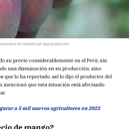
presentará incremento por baja producción
o su precio considerablemente en el Perú; sin
trado una disminución en su producción, sino
s que lo ha reportado, así lo dijo el productor del
n mencionó que esta situación está afectando
ar.
gurar a 5 mil nuevos agricultores en 2023
ecio de mango?