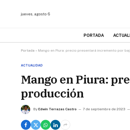
jueves, agosto 6
PORTADA
ACTUAL
Portada
»
Mango en Piura: precio presentará incremento por ba
ACTUALIDAD
Mango en Piura: pre
producción
By
Edwin Terrazas Castro
7 de septiembre de 2023