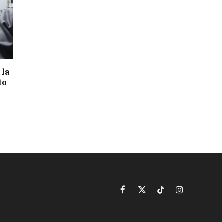
 la
to
Facebook
X
TikTok
Instagram
(Twitter)