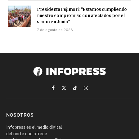
Presidenta Fujimori: “Estamos cumpliendo
nuestro compromiso con afectados por el
sismo en Junín”
7 de agosto de 2026
Facebook
X
TikTok
Instagram
(Twitter)
NOSOTROS
Infopress es el medio digital
del norte que ofrece