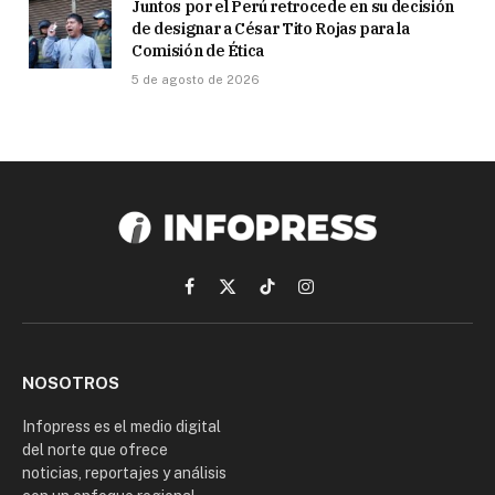
Juntos por el Perú retrocede en su decisión
de designar a César Tito Rojas para la
Comisión de Ética
5 de agosto de 2026
Facebook
X
TikTok
Instagram
(Twitter)
NOSOTROS
Infopress es el medio digital
del norte que ofrece
noticias, reportajes y análisis