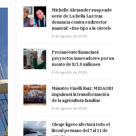
Michelle Alexander suspende
serie de La Bella Luz tras
denuncia contra exdirector
musical: «Ese tipo a la cárcel»
6 de agosto de 2026
ProInnóvate financiará
proyectos innovadores por un
monto de S/1.8 millones
6 de agosto de 2026
Ministro Vinelli Ruiz: MIDAGRI
impulsará la transformación
de la agricultura familiar
6 de agosto de 2026
Oleaje ligero afectará todo el
litoral peruano del 7 al 11 de