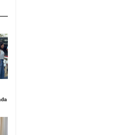
n
ada