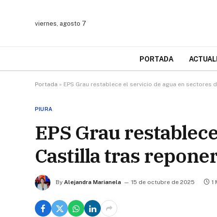
viernes, agosto 7
PORTADA
ACTUAL
Portada
»
EPS Grau restablece el servicio de agua en sectores d
PIURA
EPS Grau restablece 
Castilla tras repone
By
Alejandra Marianela
15 de octubre de 2025
1