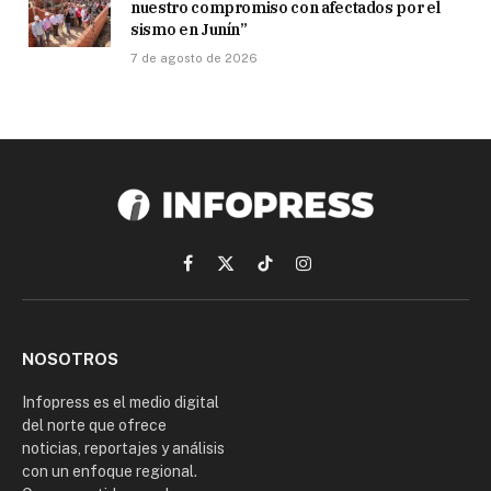
nuestro compromiso con afectados por el
sismo en Junín”
7 de agosto de 2026
Facebook
X
TikTok
Instagram
(Twitter)
NOSOTROS
Infopress es el medio digital
del norte que ofrece
noticias, reportajes y análisis
con un enfoque regional.