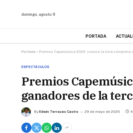
domingo, agosto 9
PORTADA
ACTUAL
Portada
»
Premios Capemúsica 2026: conoce la lista completa d
ESPECTÁCULOS
Premios Capemúsica 
ganadores de la ter
By
Edwin Terrazas Castro
29 de mayo de 2026
4