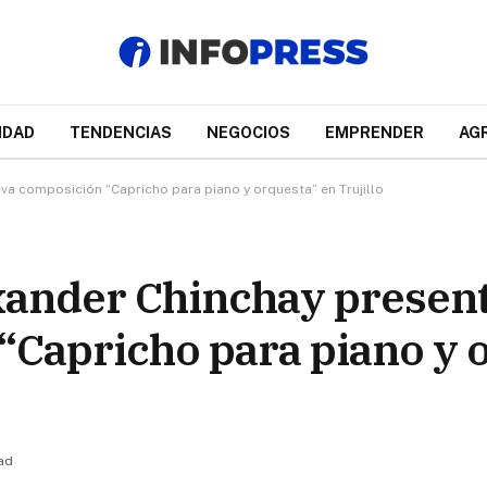
IDAD
TENDENCIAS
NEGOCIOS
EMPRENDER
AG
a composición “Capricho para piano y orquesta” en Trujillo
xander Chinchay present
Capricho para piano y 
ad