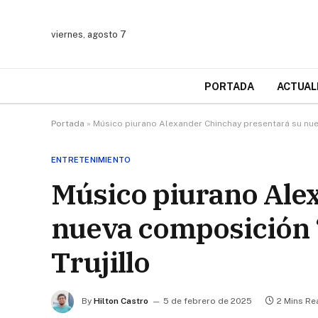
viernes, agosto 7
PORTADA
ACTUAL
Portada
»
Músico piurano Alexander Chinchay presentará su nuev
ENTRETENIMIENTO
Músico piurano Ale
nueva composición “
Trujillo
By
Hilton Castro
5 de febrero de 2025
2 Mins Re