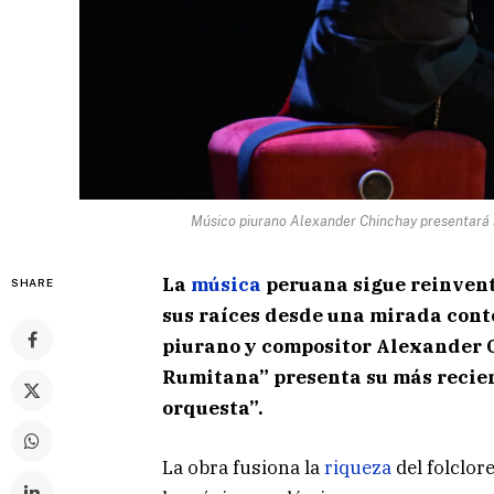
Músico piurano Alexander Chinchay presentará s
La
música
peruana sigue reinven
SHARE
sus raíces desde una mirada conte
piurano y compositor Alexander 
Rumitana” presenta su más recien
orquesta”.
La obra fusiona la
riqueza
del folclor