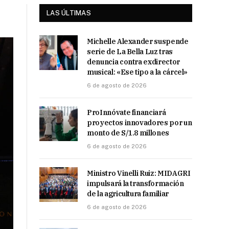
LAS ÚLTIMAS
Michelle Alexander suspende
serie de La Bella Luz tras
denuncia contra exdirector
musical: «Ese tipo a la cárcel»
6 de agosto de 2026
ProInnóvate financiará
proyectos innovadores por un
monto de S/1.8 millones
6 de agosto de 2026
Ministro Vinelli Ruiz: MIDAGRI
impulsará la transformación
de la agricultura familiar
6 de agosto de 2026