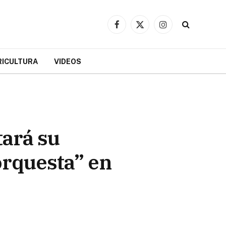
Facebook
X
Instagram
(Twitter)
RICULTURA
VIDEOS
ará su
orquesta” en