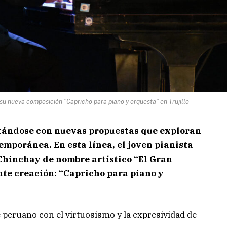
u nueva composición “Capricho para piano y orquesta” en Trujillo
tándose con nuevas propuestas que exploran
mporánea. En esta línea, el joven pianista
Chinchay de nombre artístico “El Gran
te creación: “Capricho para piano y
e peruano con el virtuosismo y la expresividad de