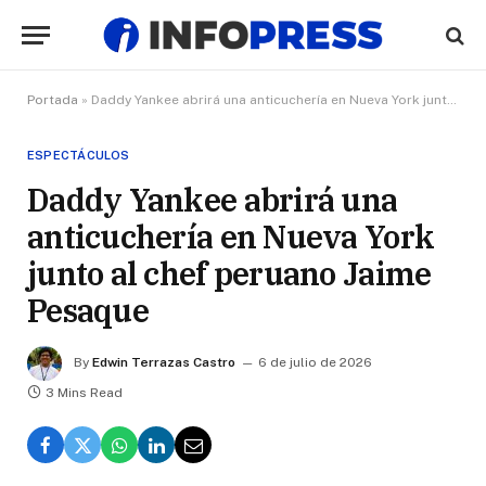
Portada
»
Daddy Yankee abrirá una anticuchería en Nueva York junto al chef peruano Jaime Pesaque
ESPECTÁCULOS
Daddy Yankee abrirá una
anticuchería en Nueva York
junto al chef peruano Jaime
Pesaque
By
Edwin Terrazas Castro
6 de julio de 2026
3 Mins Read