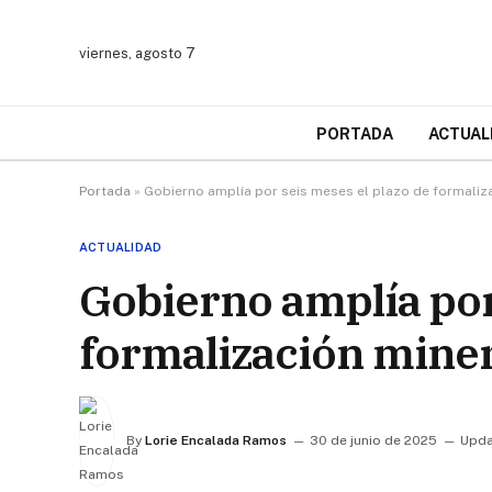
viernes, agosto 7
PORTADA
ACTUAL
Portada
»
Gobierno amplía por seis meses el plazo de formaliza
ACTUALIDAD
Gobierno amplía por
formalización miner
By
Lorie Encalada Ramos
30 de junio de 2025
Upda