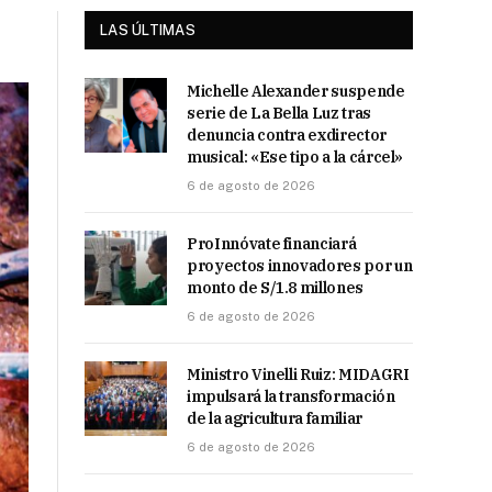
LAS ÚLTIMAS
Michelle Alexander suspende
serie de La Bella Luz tras
denuncia contra exdirector
musical: «Ese tipo a la cárcel»
6 de agosto de 2026
ProInnóvate financiará
proyectos innovadores por un
monto de S/1.8 millones
6 de agosto de 2026
Ministro Vinelli Ruiz: MIDAGRI
impulsará la transformación
de la agricultura familiar
6 de agosto de 2026