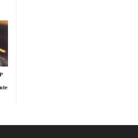
P
nte