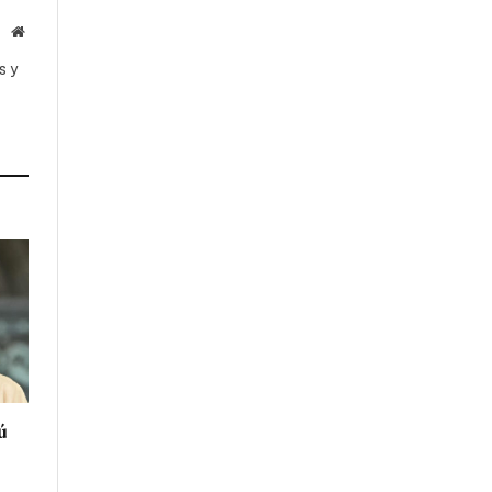
Website
s y
ú