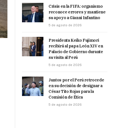
Crisis en la FIFA: organismo
reconoce errores y mantiene
su apoyo a Gianni Infantino
5 de agosto de 2026
Presidenta Keiko Fujimori
recibirá al papa León XIV en
Palacio de Gobierno durante
su visita al Perú
5 de agosto de 2026
Juntos por el Perú retrocede
en su decisión de designar a
César Tito Rojas para la
Comisión de Ética
5 de agosto de 2026