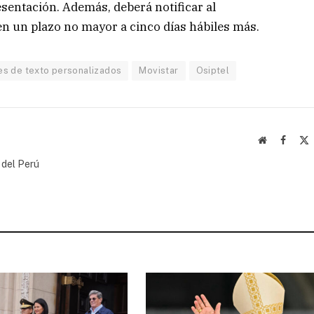
esentación. Además, deberá notificar al
en un plazo no mayor a cinco días hábiles más.
s de texto personalizados
Movistar
Osiptel
Website
Facebo
(
 del Perú