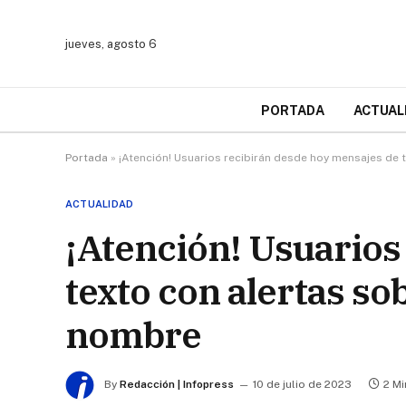
jueves, agosto 6
PORTADA
ACTUAL
Portada
»
¡Atención! Usuarios recibirán desde hoy mensajes de 
ACTUALIDAD
¡Atención! Usuarios
texto con alertas so
nombre
By
Redacción | Infopress
10 de julio de 2023
2 M