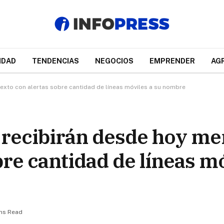
IDAD
TENDENCIAS
NEGOCIOS
EMPRENDER
AG
texto con alertas sobre cantidad de líneas móviles a su nombre
 recibirán desde hoy me
bre cantidad de líneas mó
ins Read