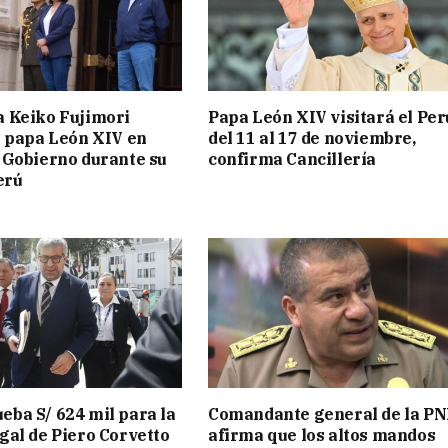
a Keiko Fujimori
Papa León XIV visitará el Per
l papa León XIV en
del 11 al 17 de noviembre,
 Gobierno durante su
confirma Cancillería
erú
ba S/ 624 mil para la
Comandante general de la PN
gal de Piero Corvetto
afirma que los altos mandos