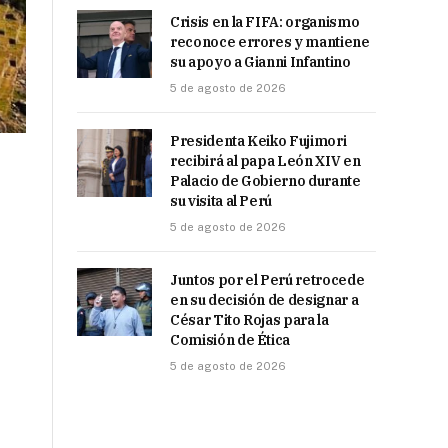
Crisis en la FIFA: organismo
reconoce errores y mantiene
su apoyo a Gianni Infantino
5 de agosto de 2026
Presidenta Keiko Fujimori
recibirá al papa León XIV en
Palacio de Gobierno durante
su visita al Perú
5 de agosto de 2026
Juntos por el Perú retrocede
en su decisión de designar a
César Tito Rojas para la
Comisión de Ética
5 de agosto de 2026