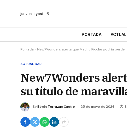
jueves, agosto 6
PORTADA
ACTUAL
Portada
»
New7Wonders alerta que Machu Picchu podría perder s
ACTUALIDAD
New7Wonders alerta
su título de maravil
By
Edwin Terrazas Castro
25 de mayo de 2026
3