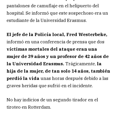
pantalones de camuflaje en el helipuerto del
C
#
hospital. Se informó que este sospechoso era un
S
estudiante de la Universidad Erasmus.
c
h
El jefe de la Policía local, Fred Westerbeke,
i
informó en una conferencia de prensa que dos
e
víctimas mortales del ataque eran una
t
mujer de 39 años y un profesor de 42 años de
p
la Universidad Erasmus.
Trágicamente,
la
a
hija de la mujer, de tan solo 14 años, también
r
t
perdió la vida
unas horas después debido a las
i
graves heridas que sufrió en el incidente.
j
B
No hay indicios de un segundo tirador en el
e
tiroteo en Rotterdam.
e