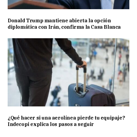
O
w
n
Donald Trump mantiene abierta la opción
e
diplomática con Irán, confirma la Casa Blanca
r
1
)
S
e
p
t
e
m
b
e
r
¿Qué hacer si una aerolínea pierde tu equipaje?
Indecopi explica los pasos a seguir
2
8