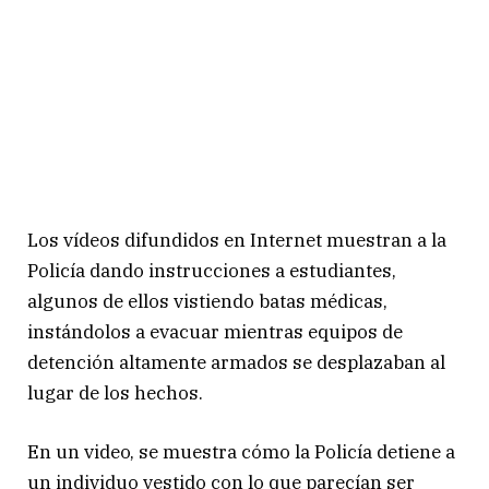
R
o
t
t
e
r
d
a
Los vídeos difundidos en Internet muestran a la
m
#
Policía dando instrucciones a estudiantes,
E
algunos de ellos vistiendo batas médicas,
r
instándolos a evacuar mientras equipos de
a
detención altamente armados se desplazaban al
s
lugar de los hechos.
m
u
En un video, se muestra cómo la Policía detiene a
s
un individuo vestido con lo que parecían ser
M