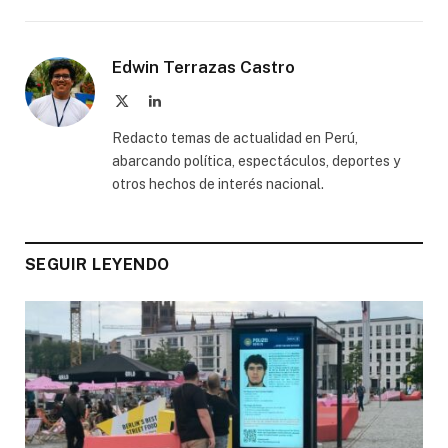
l
d
e
Edwin Terrazas Castro
n
v
X
LinkedIn
(Twitter)
a
Redacto temas de actualidad en Perú,
n
abarcando política, espectáculos, deportes y
b
otros hechos de interés nacional.
i
n
n
SEGUIR LEYENDO
e
n
i
n
h
e
t