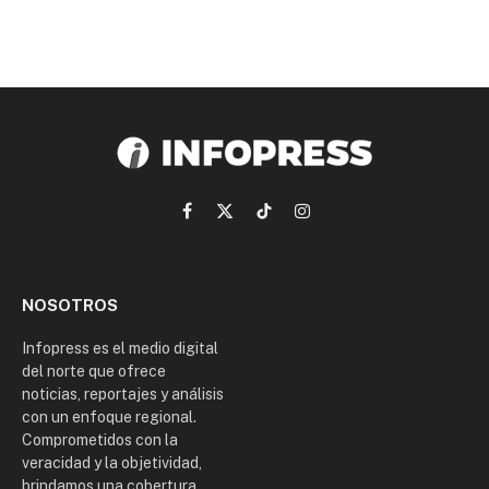
,
2
0
2
3
Facebook
X
TikTok
Instagram
(Twitter)
NOSOTROS
Infopress es el medio digital
del norte que ofrece
noticias, reportajes y análisis
con un enfoque regional.
Comprometidos con la
veracidad y la objetividad,
brindamos una cobertura