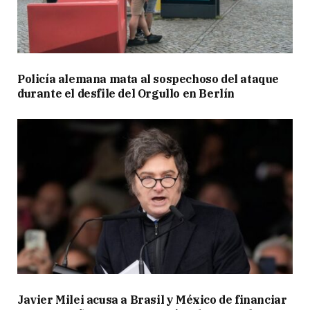
E
M
C
p
i
Policía alemana mata al sospechoso del ataque
c
durante el desfile del Orgullo en Berlín
.
t
w
i
t
t
e
r
.
c
o
m
Javier Milei acusa a Brasil y México de financiar