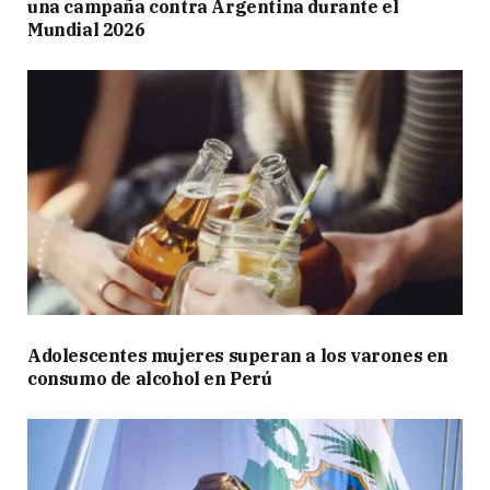
/
una campaña contra Argentina durante el
Mundial 2026
I
G
P
x
Y
N
2
J
y
4
—
D
Adolescentes mujeres superan a los varones en
y
consumo de alcohol en Perú
l
a
n
o