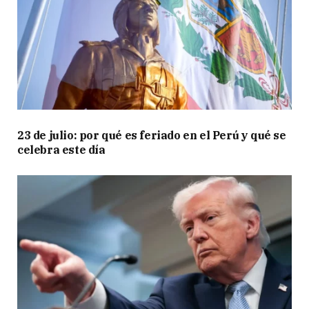
v
a
n
K
l
a
v
e
23 de julio: por qué es feriado en el Perú y qué se
r
celebra este día
e
n
(
@
D
y
l
a
n