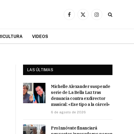
Facebook
X
Instagram
(Twitter)
RICULTURA
VIDEOS
LAS ÚLTIMAS
Michelle Alexander suspende
serie de La Bella Luz tras
denuncia contra exdirector
musical: «Ese tipo a la cárcel»
6 de agosto de 2026
ProInnóvate financiará