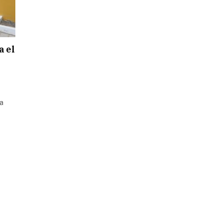
a el
da