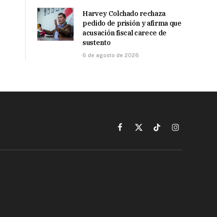
Harvey Colchado rechaza
pedido de prisión y afirma que
acusación fiscal carece de
sustento
6 de agosto de 2026
Facebook
X
TikTok
Instagram
(Twitter)