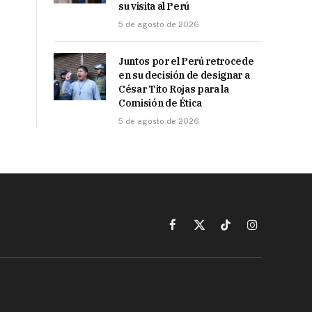
su visita al Perú
5 de agosto de 2026
Juntos por el Perú retrocede
en su decisión de designar a
César Tito Rojas para la
Comisión de Ética
5 de agosto de 2026
Facebook
X
TikTok
Instagram
(Twitter)