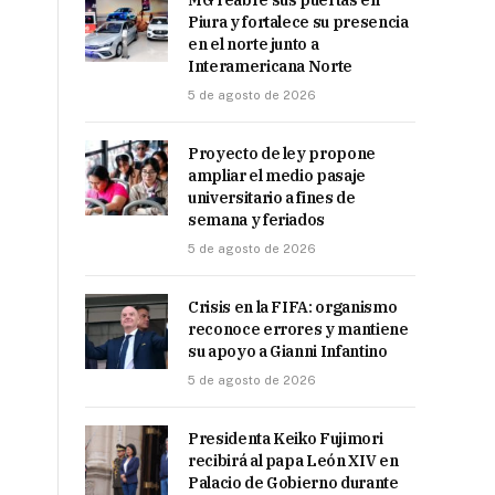
MG reabre sus puertas en
Piura y fortalece su presencia
en el norte junto a
Interamericana Norte
5 de agosto de 2026
Proyecto de ley propone
ampliar el medio pasaje
universitario a fines de
semana y feriados
5 de agosto de 2026
Crisis en la FIFA: organismo
reconoce errores y mantiene
su apoyo a Gianni Infantino
5 de agosto de 2026
Presidenta Keiko Fujimori
recibirá al papa León XIV en
Palacio de Gobierno durante