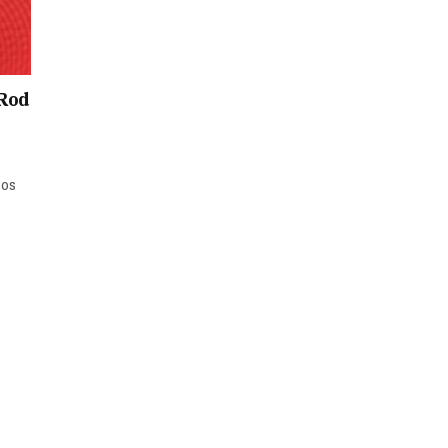
 Rod
tos