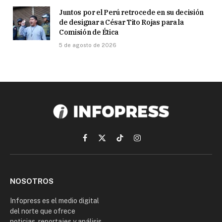
Juntos por el Perú retrocede en su decisión
de designar a César Tito Rojas para la
Comisión de Ética
5 de agosto de 2026
Facebook
X
TikTok
Instagram
(Twitter)
NOSOTROS
Infopress es el medio digital
del norte que ofrece
noticias, reportajes y análisis