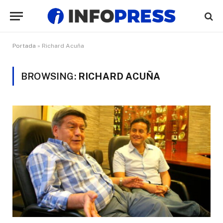
Portada
»
Richard Acuña
BROWSING:
RICHARD ACUÑA