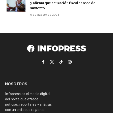
y afirma que acusación fiscal carece de
sustento
6 de agosto de 2026
Facebook
X
TikTok
Instagram
(Twitter)
NOSOTROS
Infopress es el medio digital
del norte que ofrece
noticias, reportajes y análisis
con un enfoque regional.