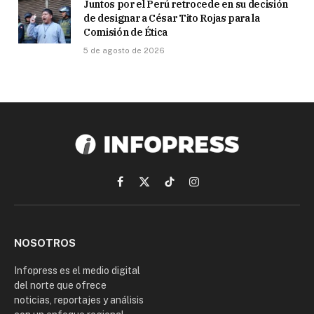
Juntos por el Perú retrocede en su decisión
de designar a César Tito Rojas para la
Comisión de Ética
5 de agosto de 2026
Facebook
X
TikTok
Instagram
(Twitter)
NOSOTROS
Infopress es el medio digital
del norte que ofrece
noticias, reportajes y análisis