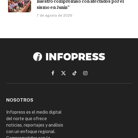
nuestro compromiso con afectados por el
sismo en Junín”
7 de agosto de 2026
Facebook
X
TikTok
Instagram
(Twitter)
NOSOTROS
Infopress es el medio digital
del norte que ofrece
noticias, reportajes y análisis
con un enfoque regional.