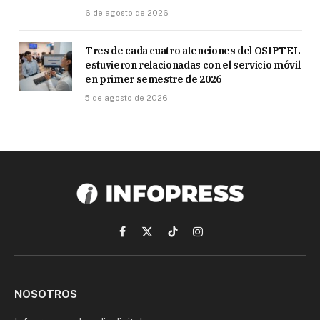
6 de agosto de 2026
Tres de cada cuatro atenciones del OSIPTEL
estuvieron relacionadas con el servicio móvil
en primer semestre de 2026
5 de agosto de 2026
Facebook
X
TikTok
Instagram
(Twitter)
NOSOTROS