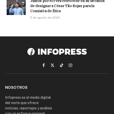
Juntos por el Perú retrocede en su decisión
de designar a César Tito Rojas para la
Comisión de Ética
5 de agosto de 2026
Facebook
X
TikTok
Instagram
(Twitter)
NOSOTROS
Infopress es el medio digital
del norte que ofrece
noticias, reportajes y análisis
con un enfoque regional.