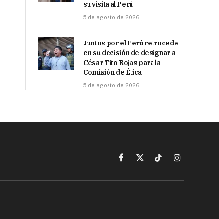
su visita al Perú
5 de agosto de 2026
Juntos por el Perú retrocede
en su decisión de designar a
César Tito Rojas para la
Comisión de Ética
5 de agosto de 2026
Facebook
X
TikTok
Instagram
(Twitter)