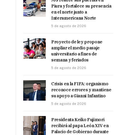
MG reabre sus puertas en
Piura y fortalece su presencia
en el norte junto a
Interamericana Norte
5 de agosto de 2026
Proyecto de ley propone
ampliar el medio pasaje
universitario a fines de
semana y feriados
5 de agosto de 2026
Crisis en la FIFA: organismo
reconoce errores y mantiene
su apoyo a Gianni Infantino
5 de agosto de 2026
Presidenta Keiko Fujimori
recibirá al papa León XIV en
Palacio de Gobierno durante