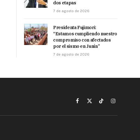
dos etapas
7 de agosto de 2026
Presidenta Fujimori:
“Estamos cumpliendo nuestro
compromiso con afectados
por el sismo en Junín”
7 de agosto de 2026
Facebook
X
TikTok
Instagram
(Twitter)