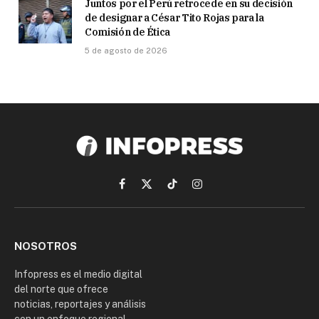
Juntos por el Perú retrocede en su decisión
de designar a César Tito Rojas para la
Comisión de Ética
5 de agosto de 2026
Facebook
X
TikTok
Instagram
(Twitter)
NOSOTROS
Infopress es el medio digital
del norte que ofrece
noticias, reportajes y análisis
con un enfoque regional.