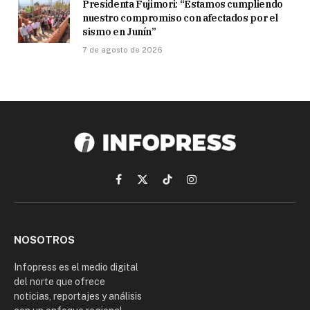
Presidenta Fujimori: “Estamos cumpliendo
nuestro compromiso con afectados por el
sismo en Junín”
7 de agosto de 2026
Facebook
X
TikTok
Instagram
(Twitter)
NOSOTROS
Infopress es el medio digital
del norte que ofrece
noticias, reportajes y análisis