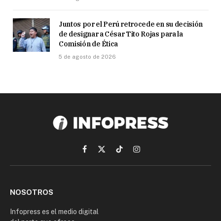
Juntos por el Perú retrocede en su decisión
de designar a César Tito Rojas para la
Comisión de Ética
5 de agosto de 2026
Facebook
X
TikTok
Instagram
(Twitter)
NOSOTROS
Infopress es el medio digital