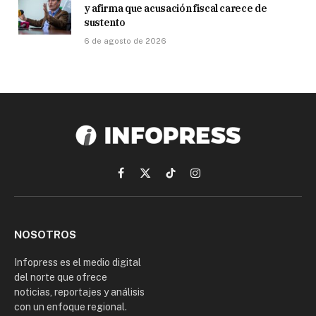
y afirma que acusación fiscal carece de
sustento
6 de agosto de 2026
Facebook
X
TikTok
Instagram
(Twitter)
NOSOTROS
Infopress es el medio digital
del norte que ofrece
noticias, reportajes y análisis
con un enfoque regional.