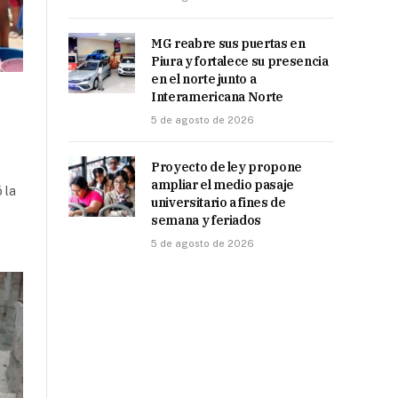
MG reabre sus puertas en
Piura y fortalece su presencia
en el norte junto a
Interamericana Norte
5 de agosto de 2026
Proyecto de ley propone
ampliar el medio pasaje
 la
universitario a fines de
semana y feriados
5 de agosto de 2026