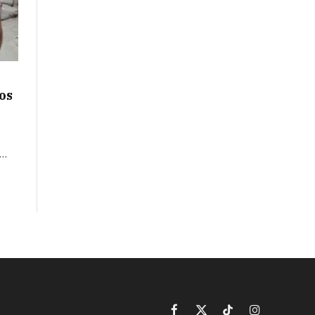
os
e…