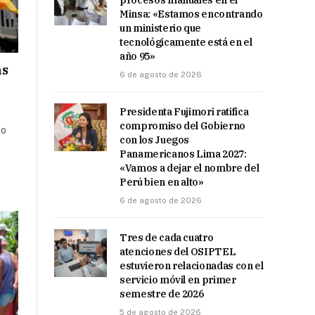
procesos manuales en el
Minsa: «Estamos encontrando
un ministerio que
tecnológicamente está en el
año 95»
as
6 de agosto de 2026
Presidenta Fujimori ratifica
compromiso del Gobierno
no
con los Juegos
Panamericanos Lima 2027:
«Vamos a dejar el nombre del
Perú bien en alto»
6 de agosto de 2026
Tres de cada cuatro
atenciones del OSIPTEL
estuvieron relacionadas con el
servicio móvil en primer
semestre de 2026
5 de agosto de 2026