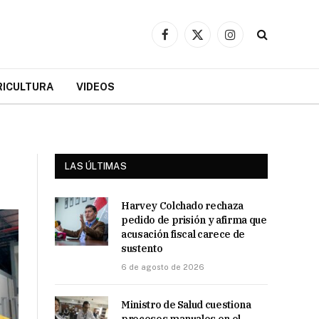
Facebook
X
Instagram
(Twitter)
RICULTURA
VIDEOS
LAS ÚLTIMAS
Harvey Colchado rechaza
pedido de prisión y afirma que
acusación fiscal carece de
sustento
6 de agosto de 2026
Ministro de Salud cuestiona