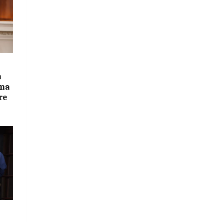
n
ima
re