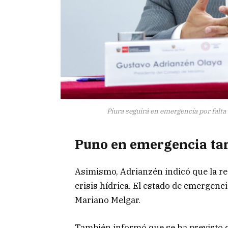
Piura seguirá en emergencia por falta
Puno en emergencia t
Asimismo, Adrianzén indicó que la r
crisis hídrica. El estado de emergenc
Mariano Melgar.
También informó que se ha previsto 