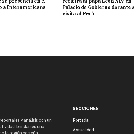
e su presencia en el
recibirá al papa León XIV en
to a Interamericana
Palacio de Gobierno durante 
visita al Perú
SECCIONES
 reportajes y análisis con un
Portada
etividad, brindamos una
Actualidad
en la región norteña,