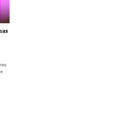
has
ores
ue