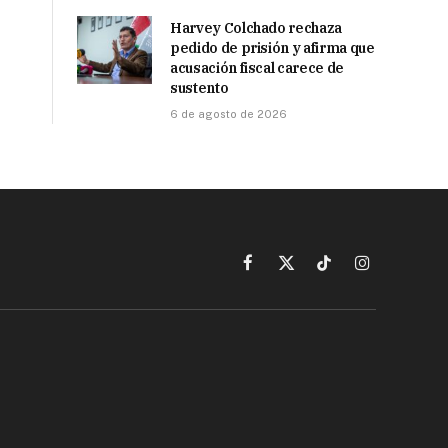
Harvey Colchado rechaza
pedido de prisión y afirma que
acusación fiscal carece de
sustento
6 de agosto de 2026
Facebook
X
TikTok
Instagram
(Twitter)