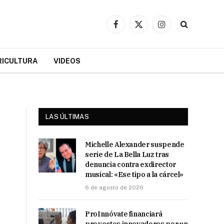
Facebook
X
Instagram
(Twitter)
RICULTURA
VIDEOS
LAS ÚLTIMAS
Michelle Alexander suspende
serie de La Bella Luz tras
denuncia contra exdirector
musical: «Ese tipo a la cárcel»
6 de agosto de 2026
ProInnóvate financiará