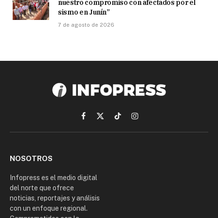
nuestro compromiso con afectados por el
sismo en Junín”
7 de agosto de 2026
Facebook
X
TikTok
Instagram
(Twitter)
NOSOTROS
Infopress es el medio digital
del norte que ofrece
noticias, reportajes y análisis
con un enfoque regional.